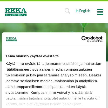
Hyppää
pääsisältöön
In English
Valikk
SHOW
SEARCH
Reka
FORM
Industrial
SIJOITTAJALLE
Tämä sivusto käyttää evästeitä
Käytämme evästeitä tarjoamamme sisällön ja mainosten
räätälöimiseen, sosiaalisen median ominaisuuksien
Toimimme siellä missä energiamurros tapahtuu.
tukemiseen ja kävijämäärämme analysoimiseen. Lisäksi
jaamme sosiaalisen median, mainosalan ja analytiikka-
Tästä osiosta löydät Reka Industrialin sijoittajan kalenteri,
alan kumppaneillemme tietoja siitä, miten käytät
tiedotteet, osakekurssin sekä taloudellista tietoa
sivustoamme. Kumppanimme voivat yhdistää näitä
tietoja muihin tietoihin, joita olet antanut heille tai joita on
kerätty, kun olet käyttänyt heidän palvelujaan.