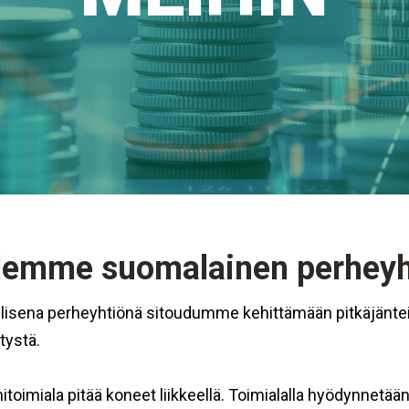
lemme suomalainen perheyh
llisena perheyhtiönä sitoudumme kehittämään pitkäjänte
tystä.
toimiala pitää koneet liikkeellä. Toimialalla hyödynnetä