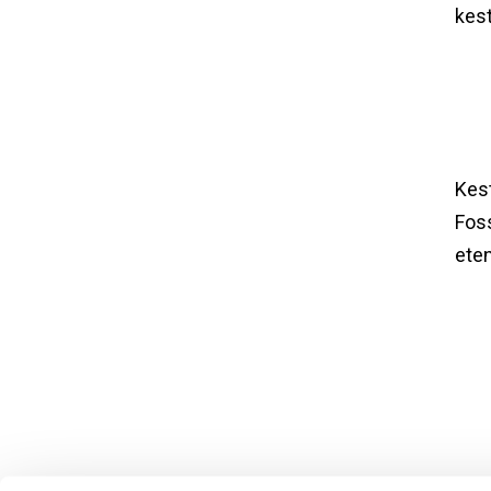
kes
Kest
Foss
eten