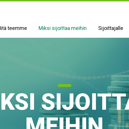
itä teemme
Miksi sijoittaa meihin
Sijoittajalle
KSI SIJOIT
MEIHIN