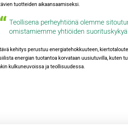
tävien tuotteiden aikaansaamiseksi.
Teollisena perheyhtiönä olemme sitoutun
omistamiemme yhtiöiden suorituskykyä j
ävä kehitys perustuu energiatehokkuuteen, kiertotaloute
iilista energian tuotantoa korvataan uusiutuvilla, kuten tu
kin kulkuneuvoissa ja teollisuudessa.