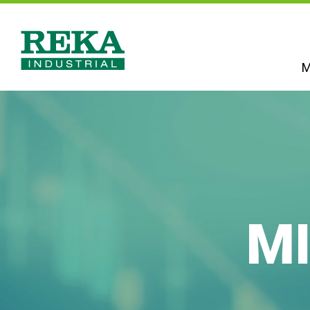
Hyppää
pääsisältöön
M
Reka
Industrial
MI