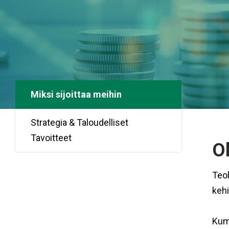
Miksi sijoittaa meihin
Strategia & Taloudelliset
Tavoitteet
O
Teo
kehi
Kumi