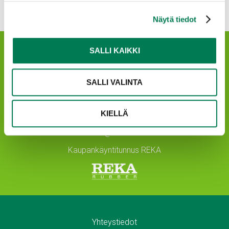
Näytä tiedot
SALLI KAIKKI
SALLI VALINTA
Reka Industrial Oyj
KIELLÄ
Y-tunnus 0693494-7
info@reka.eu
Kaupankäyntitunnus REKA
Yhteystiedot