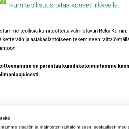
Kumiteollisuus pitää koneet liikkeellä.
stamme teollisia kumituotteita valmistavan Reka Kumin.
 ketterään ja asiakaslähtöiseen tekemiseen räätälöimäl
tantoon.
oitteenamme on parantaa kumiliiketoimintamme kan
ilmanlaajuisesti.
teitä
mamme sisällön ja mainosten räätälöimiseen, sosiaalisen medi