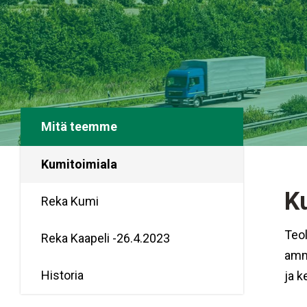
Mitä teemme
Kumitoimiala
Ku
Reka Kumi
Teol
Reka Kaapeli -26.4.2023
amma
Historia
ja k