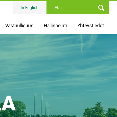
Etsi
In English
Vastuullisuus
Hallinnointi
Yhteystiedot
LA