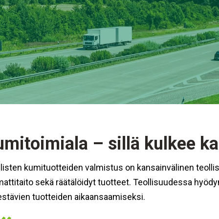
mitoimiala – sillä kulkee ka
listen kumituotteiden valmistus on kansainvälinen teolli
ttitaito sekä räätälöidyt tuotteet. Teollisuudessa hyöd
estävien tuotteiden aikaansaamiseksi.