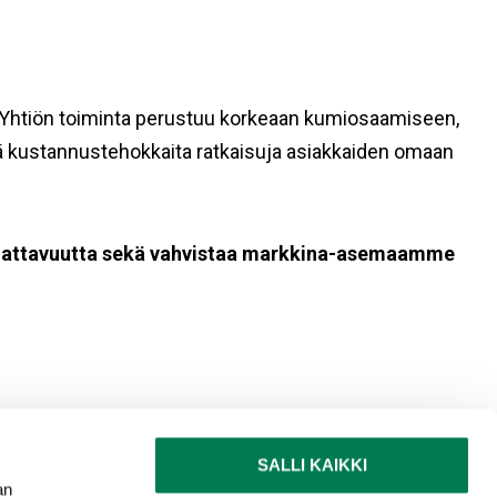
 Yhtiön toiminta perustuu korkeaan kumiosaamiseen,
lä kustannustehokkaita ratkaisuja asiakkaiden omaan
nattavuutta sekä vahvistaa markkina-asemaamme
SALLI KAIKKI
an