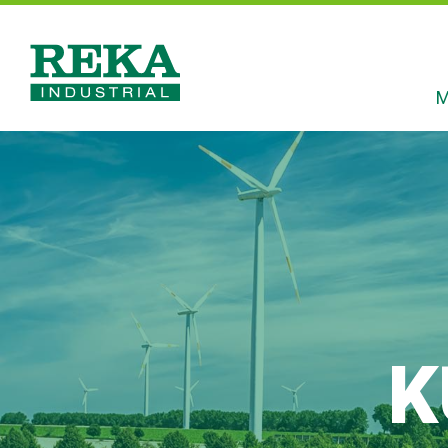
Hyppää
pääsisältöön
M
Reka
Industrial
K