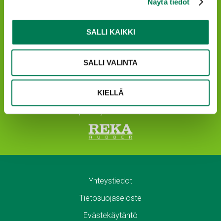
Näytä tiedot
SALLI KAIKKI
Reka Industrial Oyj
SALLI VALINTA
Y-tunnus 0693494-7
KIELLÄ
info@reka.eu
Kaupankäyntitunnus REKA
Yhteystiedot
Tietosuojaseloste
Evästekäytäntö