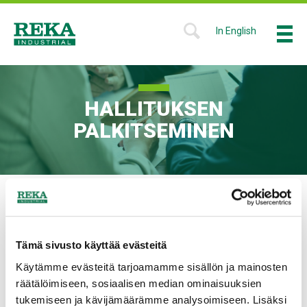
Hyppää
pääsisältöön
In English
Valikk
SHOW
SEARCH
Reka
FORM
Industrial
HALLITUKSEN
PALKITSEMINEN
Hallituksen palkitseminen
Yhtiökokous vahvistaa hallituksen jäsenten palkkiot
Tämä sivusto käyttää evästeitä
vuosittain. Hallituksen jäsenille maksetaan palkkioita
Käytämme evästeitä tarjoamamme sisällön ja mainosten
ainoastaan hallituksen jäsenyyden ja
räätälöimiseen, sosiaalisen median ominaisuuksien
valiokuntatyöskentelyn perusteella.
tukemiseen ja kävijämäärämme analysoimiseen. Lisäksi