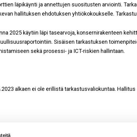
rttien läpikäynti ja annettujen suositusten arviointi. Tark
evan hallituksen ehdotuksen yhtiökokoukselle. Tarkastusv
na 2025 käytiin läpi tasearvoja, konsernirakenteen kehit
uullisuusraportointiin. Sisäisen tarkastuksen toimenpit
istamiseen sekä prosessi- ja ICT-riskien hallintaan.
.2023 alkaen ei ole erillistä tarkastusvaliokuntaa. Hallit
teitä