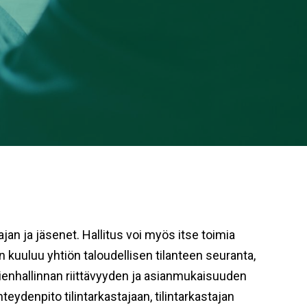
jan ja jäsenet. Hallitus voi myös itse toimia
 kuuluu yhtiön taloudellisen tilanteen seuranta,
skienhallinnan riittävyyden ja asianmukaisuuden
teydenpito tilintarkastajaan, tilintarkastajan