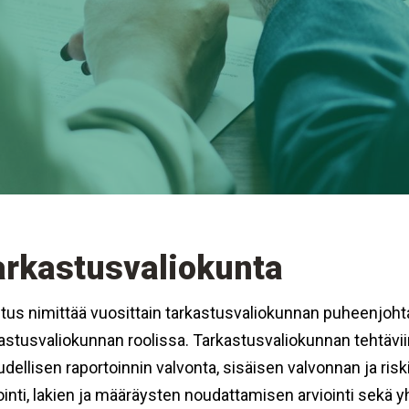
arkastusvaliokunta
itus nimittää vuosittain tarkastusvaliokunnan puheenjohta
astusvaliokunnan roolissa. Tarkastusvaliokunnan tehtäviin
udellisen raportoinnin valvonta, sisäisen valvonnan ja ri
ointi, lakien ja määräysten noudattamisen arviointi sekä yh