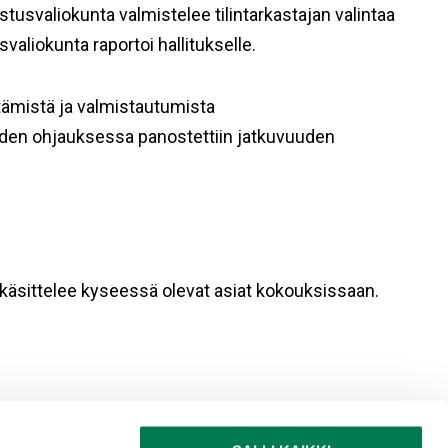
astusvaliokunta valmistelee tilintarkastajan valintaa
aliokunta raportoi hallitukselle.
tämistä ja valmistautumista
eiden ohjauksessa panostettiin jatkuvuuden
us käsittelee kyseessä olevat asiat kokouksissaan.