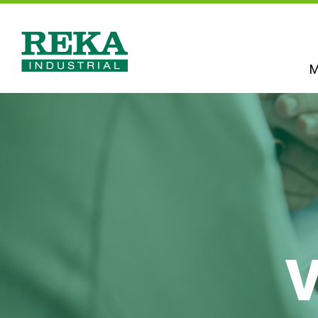
Hyppää
pääsisältöön
M
Reka
Industrial