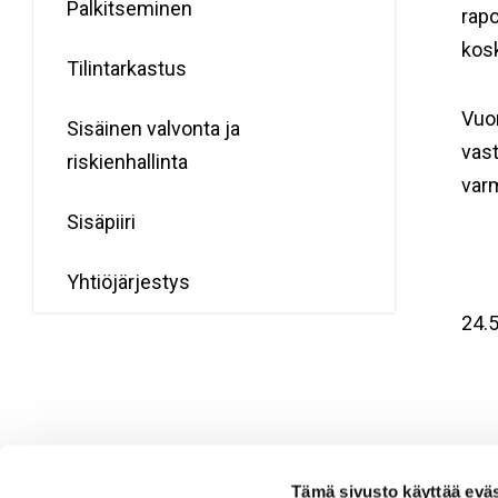
Palkitseminen
rapo
kosk
Tilintarkastus
Vuon
Sisäinen valvonta ja
vast
riskienhallinta
varm
Sisäpiiri
Yhtiöjärjestys
24.5
Tämä sivusto käyttää eväs