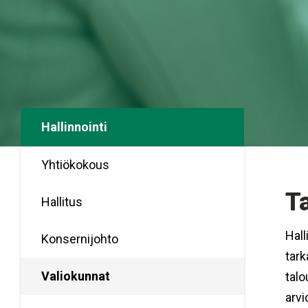
Hallinnointi
Yhtiökokous
T
Hallitus
Hall
Konsernijohto
tark
Valiokunnat
talo
arvi