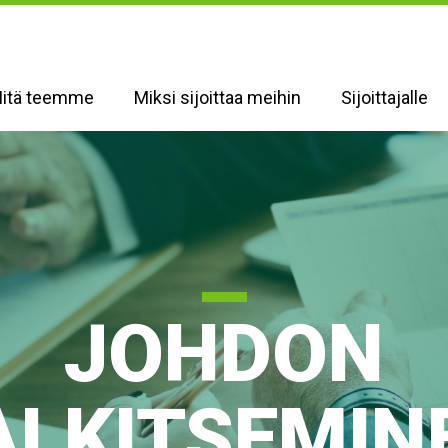
itä teemme
Miksi sijoittaa meihin
Sijoittajalle
JOHDON
ALKITSEMIN