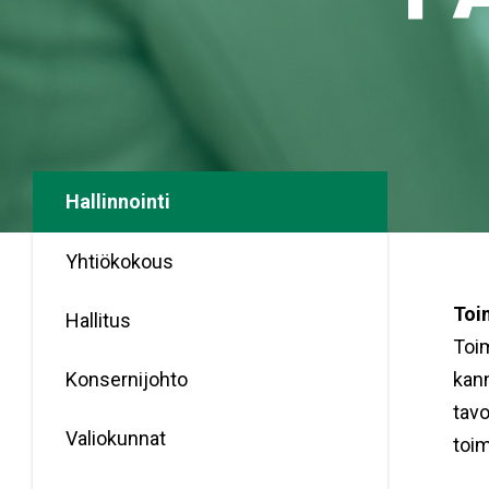
Hallinnointi
Yhtiökokous
Toi
Hallitus
Toim
Konsernijohto
kann
tavo
Valiokunnat
toim