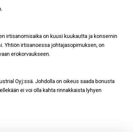
n.
 irtisanomisaika on kuusi kuukautta ja konsernin
si. Yhtiön irtisanoessa johtajasopimuksen, on
avaan erokorvaukseen.
strial Oyj:ssä. Johdolla on oikeus saada bonusta
llekään ei voi olla kahta rinnakkaista lyhyen