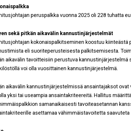
onaispalkka
itusjohtajan peruspalkka vuonna 2025 oli 228 tuhatta eur
yen sekä pitkän aikavälin kannustinjärjestelmät
itusjohtajan kokonaispalkitseminen koostuu kiinteästä 
ustimista eli suoriteperusteisesta palkitsemisesta. Toi
än aikavälin tavoitteisiin perustuva kannustinjärjestelmä
ilöstöllä voi olla vuosittainen kannustinjärjestelmä.
än aikavälin kannustinjärjestelmissä ansaintajaksot ovat 
olla yksi tai useampia ansaintakriteereitä. Hallitus määri
nimmäispalkkion samanaikaisesti tavoiteasetannan kanssa.
intakriteerille asettamaa vähimmäistavoitetta saavuteta
ke