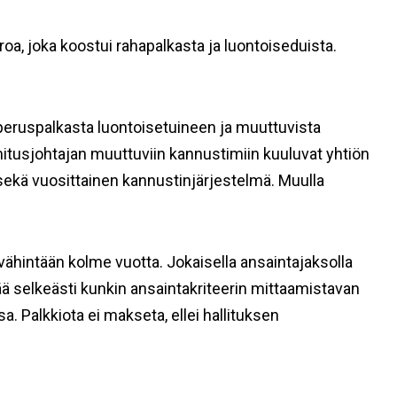
oa, joka koostui rahapalkasta ja luontoiseduista.
peruspalkasta luontoisetuineen ja muuttuvista
mitusjohtajan muuttuviin kannustimiin kuuluvat yhtiön
 sekä vuosittainen kannustinjärjestelmä. Muulla
vähintään kolme vuotta. Jokaisella ansaintajaksolla
ttää selkeästi kunkin ansaintakriteerin mittaamistavan
 Palkkiota ei makseta, ellei hallituksen