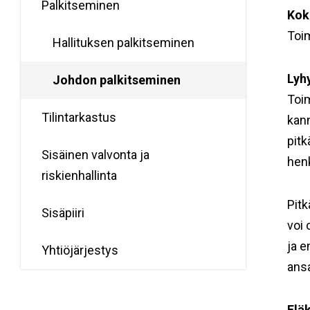
Palkitseminen
Kok
Toim
Hallituksen palkitseminen
Lyh
Johdon palkitseminen
Toim
Tilintarkastus
kann
pitk
Sisäinen valvonta ja
henk
riskienhallinta
Pitk
Sisäpiiri
voi 
ja e
Yhtiöjärjestys
ansa
Elä