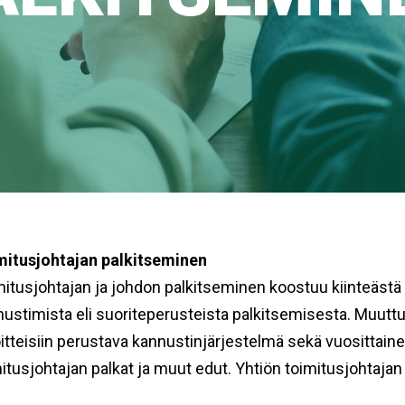
mitusjohtajan palkitseminen
itusjohtajan ja johdon palkitseminen koostuu kiinteäst
ustimista eli suoriteperusteista palkitsemisesta. Muuttuv
itteisiin perustava kannustinjärjestelmä sekä vuosittaine
itusjohtajan palkat ja muut edut. Yhtiön toimitusjohtajan