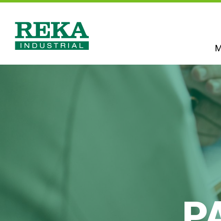
Hyppää
pääsisältöön
M
Reka
Industrial
P