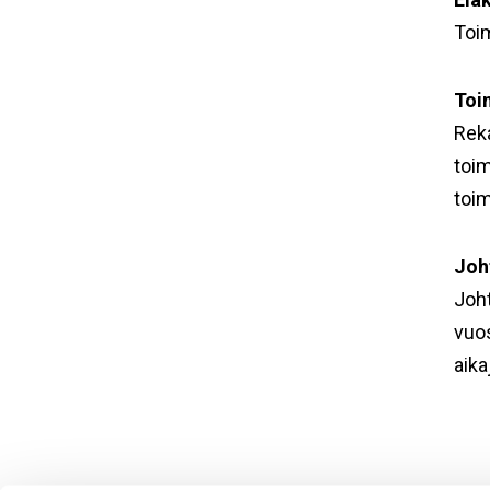
Toim
Toi
Rek
toim
toi
Joh
Joht
vuos
aika