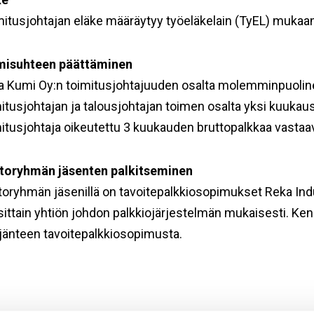
itusjohtajan eläke määräytyy työeläkelain (TyEL) mukaa
misuhteen päättäminen
a Kumi Oy:n toimitusjohtajuuden osalta molemminpuolinen
itusjohtajan ja talousjohtajan toimen osalta yksi kuukau
mitusjohtaja oikeutettu 3 kuukauden bruttopalkkaa vasta
toryhmän jäsenten palkitseminen
oryhmän jäsenillä on tavoitepalkkiosopimukset Reka Indu
ittain yhtiön johdon palkkiojärjestelmän mukaisesti. Kene
jänteen tavoitepalkkiosopimusta.