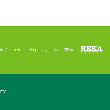
info@reka.eu
Kaupankäyntitunnus REKA
ntö