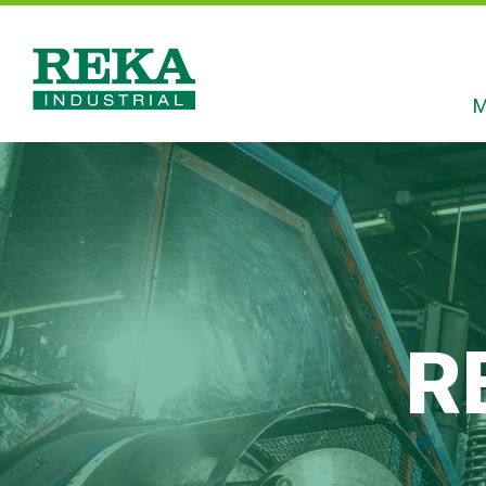
Hyppää
pääsisältöön
M
Reka
Industrial
R