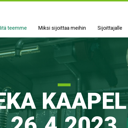
itä teemme
Miksi sijoittaa meihin
Sijoittajalle
EKA KAAPELI
26.4.2023