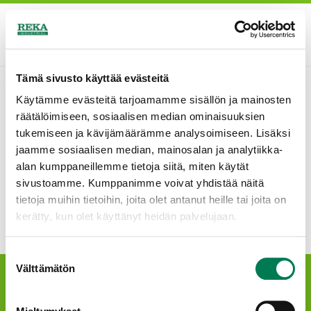
Hyppää
pääsisältöön
In English
Valikk
SHOW
SEARCH
Reka
FORM
Industrial
Tämä sivusto käyttää evästeitä
HALLITUKSEN EHDOTUS
Käytämme evästeitä tarjoamamme sisällön ja mainosten
räätälöimiseen, sosiaalisen median ominaisuuksien
OMIEN OSAKKEIDEN
tukemiseen ja kävijämäärämme analysoimiseen. Lisäksi
HANKINNASTA 2018
jaamme sosiaalisen median, mainosalan ja analytiikka-
alan kumppaneillemme tietoja siitä, miten käytät
sivustoamme. Kumppanimme voivat yhdistää näitä
Hallituksen ehdotus omien osakkeiden hankkinnasta
tietoja muihin tietoihin, joita olet antanut heille tai joita on
01032018.pdf
kerätty, kun olet käyttänyt heidän palvelujaan.
Lue
Tietosuojaehdoistamme
lisää siitä keitä olemme,
Suostumuksen
miten voit ottaa meihin yhteyttä ja miten käsittelemme
Välttämätön
valinta
henkilökohtaisia tietojasi.